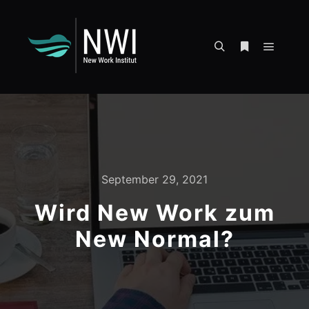
UA-163138044-1
Hauptm
Suchen
Weitere Infor
September 29, 2021
Wird New Work zum
New Normal?