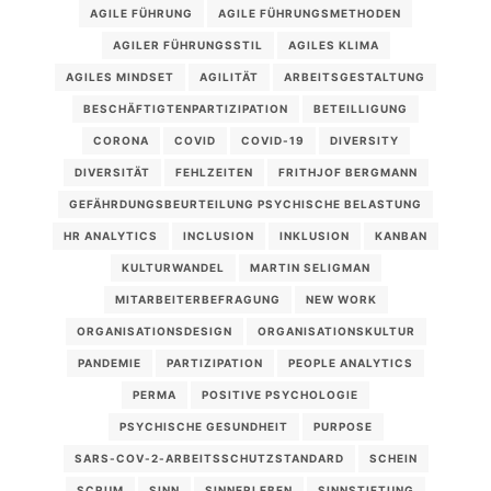
AGILE FÜHRUNG
AGILE FÜHRUNGSMETHODEN
AGILER FÜHRUNGSSTIL
AGILES KLIMA
AGILES MINDSET
AGILITÄT
ARBEITSGESTALTUNG
BESCHÄFTIGTENPARTIZIPATION
BETEILLIGUNG
CORONA
COVID
COVID-19
DIVERSITY
DIVERSITÄT
FEHLZEITEN
FRITHJOF BERGMANN
GEFÄHRDUNGSBEURTEILUNG PSYCHISCHE BELASTUNG
HR ANALYTICS
INCLUSION
INKLUSION
KANBAN
KULTURWANDEL
MARTIN SELIGMAN
MITARBEITERBEFRAGUNG
NEW WORK
ORGANISATIONSDESIGN
ORGANISATIONSKULTUR
PANDEMIE
PARTIZIPATION
PEOPLE ANALYTICS
PERMA
POSITIVE PSYCHOLOGIE
PSYCHISCHE GESUNDHEIT
PURPOSE
SARS-COV-2-ARBEITSSCHUTZSTANDARD
SCHEIN
SCRUM
SINN
SINNERLEBEN
SINNSTIFTUNG