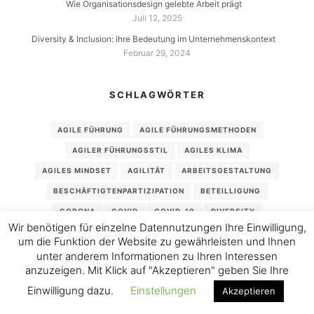
Wie Organisationsdesign gelebte Arbeit prägt
Juli 12, 2025
Diversity & Inclusion: ihre Bedeutung im Unternehmenskontext
Februar 29, 2024
SCHLAGWÖRTER
AGILE FÜHRUNG
AGILE FÜHRUNGSMETHODEN
AGILER FÜHRUNGSSTIL
AGILES KLIMA
AGILES MINDSET
AGILITÄT
ARBEITSGESTALTUNG
BESCHÄFTIGTENPARTIZIPATION
BETEILLIGUNG
CORONA
COVID
COVID-19
DIVERSITY
Wir benötigen für einzelne Datennutzungen Ihre Einwilligung,
DIVERSITÄT
FEHLZEITEN
FRITHJOF BERGMANN
um die Funktion der Website zu gewährleisten und Ihnen
GEFÄHRDUNGSBEURTEILUNG PSYCHISCHE BELASTUNG
unter anderem Informationen zu Ihren Interessen
anzuzeigen. Mit Klick auf "Akzeptieren" geben Sie Ihre
HR ANALYTICS
INCLUSION
INKLUSION
KANBAN
Einwilligung dazu.
Einstellungen
Akzeptieren
KULTURWANDEL
MARTIN SELIGMAN
MITARBEITERBEFRAGUNG
NEW WORK