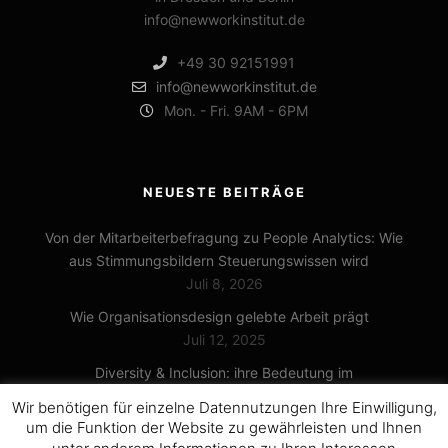
info@newworkinstitut.de
+49 30 92151991
info@newworkinstitut.de
Mon. - Fri. 9AM - 6PM
NEUESTE BEITRÄGE
Von der Mitarbeiterbefragung zu People Analytics: Wie
aus Stimmungsbildern Steuerungswissen wird
Juli 8, 2026
Wie Organisationsdesign gelebte Arbeit prägt
Juli 12, 2025
Diversity & Inclusion: ihre Bedeutung im
Unternehmenskontext
Wir benötigen für einzelne Datennutzungen Ihre Einwilligung,
Februar 29, 2024
um die Funktion der Website zu gewährleisten und Ihnen