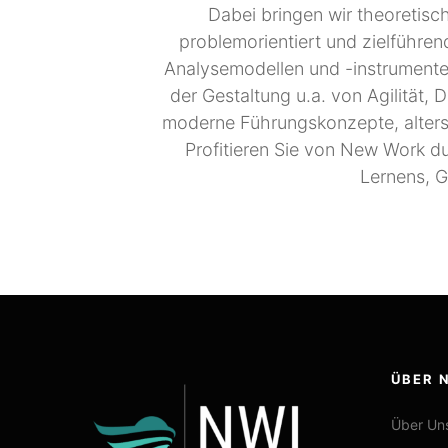
Dabei bringen wir theoretis
problemorientiert und zielführen
Analysemodellen und -instrumente
der Gestaltung u.a. von Agilität, D
moderne Führungskonzepte, altersg
Profitieren Sie von New Work d
Lernens, G
ÜBER 
Über Un