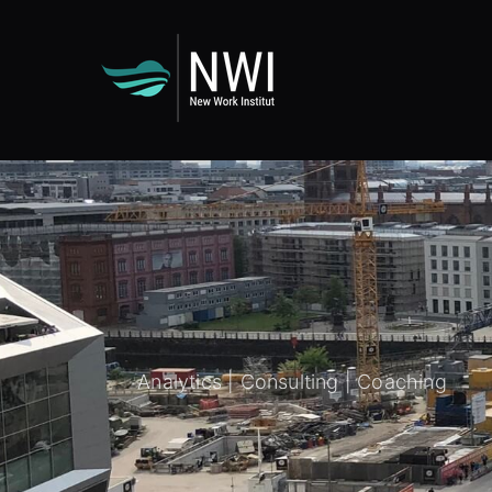
UA-163138044-1
Analytics | Consulting | Coaching